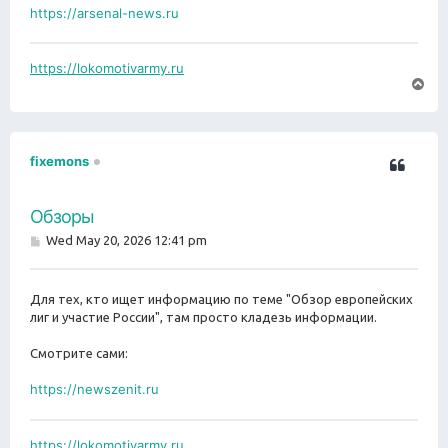
https://arsenal-news.ru
https://lokomotivarmy.ru
T
o
p
fixemons
Обзоры
P
Wed May 20, 2026 12:41 pm
o
s
t
Для тех, кто ищет информацию по теме "Обзор европейских
лиг и участие России", там просто кладезь информации.
Смотрите сами:
https://newszenit.ru
https://lokomotivarmy.ru