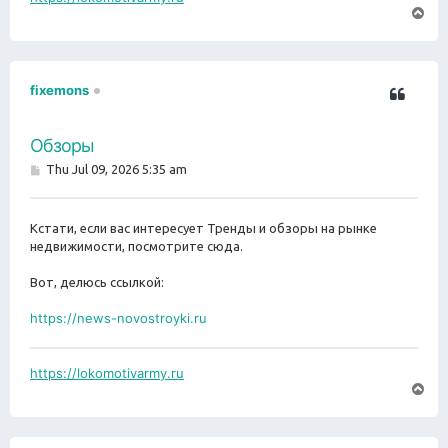
T
o
p
fixemons
Обзоры
P
Thu Jul 09, 2026 5:35 am
o
s
t
Кстати, если вас интересует Тренды и обзоры на рынке
недвижимости, посмотрите сюда.
Вот, делюсь ссылкой:
https://news-novostroyki.ru
https://lokomotivarmy.ru
T
o
p