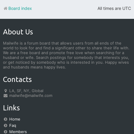
Board index
All times are
UTC
About Us
Mailwife is a forum board that allows users from all ends of the
world to look for and find a significant other to share their life with.
We are a free board and promote free love when searching for a
husband or wife. Search postings for somebody that interests you,
or get noticed by somebody who is interested in you. Happy wives
and husbands means happy lives.
Contacts
LA, SF, NY, Global
mailwife@mailwife.com
Links
Home
Faq
Members