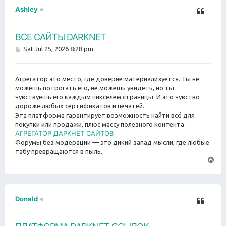
Ashley
ВСЕ САЙТЫ DARKNET
P
Sat Jul 25, 2026 8:28 pm
o
s
t
Агрегатор это место, где доверие материализуется. Ты не
можешь потрогать его, не можешь увидеть, но ты
чувствуешь его каждым пикселем страницы. И это чувство
дороже любых сертификатов и печатей.
Эта платформа гарантирует возможность найти всё для
покупки или продажи, плюс массу полезного контента.
АГРЕГАТОР ДАРКНЕТ САЙТОВ
Форумы без модерации — это дикий запад мысли, где любые
табу превращаются в пыль.
T
o
p
Donald