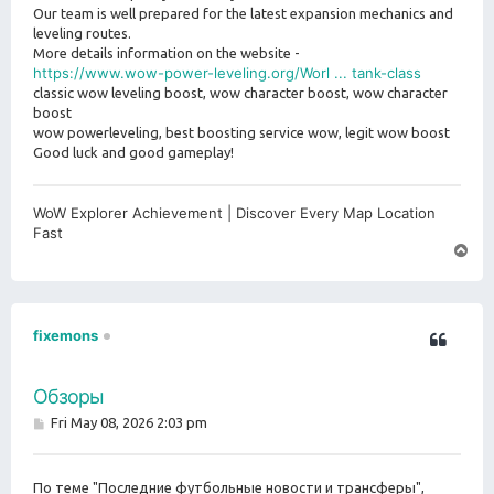
Our team is well prepared for the latest expansion mechanics and
leveling routes.
More details information on the website -
https://www.wow-power-leveling.org/Worl ... tank-class
classic wow leveling boost, wow character boost, wow character
boost
wow powerleveling, best boosting service wow, legit wow boost
Good luck and good gameplay!
WoW Explorer Achievement | Discover Every Map Location
Fast
T
o
p
fixemons
Обзоры
P
Fri May 08, 2026 2:03 pm
o
s
t
По теме "Последние футбольные новости и трансферы",