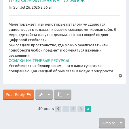
ПЛАТФОРМА DARKNET ССЫЛОК
P
Sun Jul 26, 2026 2:36 am
o
s
t
Меня поражает, как некоторые каталоги умудряются
существовать годами, ни разу не скомпрометировав себя. В
мире, где сайты живут неделями, это настоящий подвиг
цифровой стойкости.
Мы создали пространство, где можно реализовать или
приобрести любой предмет и обменяться важными
сведениями.
ССЫЛКИ НА ТЕНЕВЫЕ РЕСУРСЫ
Устойчивость к блокировкам — это наша суперсила,
превращающая каждый обрыв связи в новую точку роста.
T
o
p
Post Reply
40 posts
4
1
2
3
Previous
Jump to