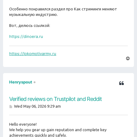
t
Особенно понравился раздел про Как стриминги меняют
музыкальную индустрию.
Вот, делюсь ссылкой:
https://dinoera.ru
https://lokomotivarmy.ru
T
o
p
Henryspout
Verified reviews on Trustpilot and Reddit
P
Wed May 06, 2026 9:29 am
o
s
t
Hello everyone!
We help you gear up gain reputation and complete key
achievements quickly and safely.