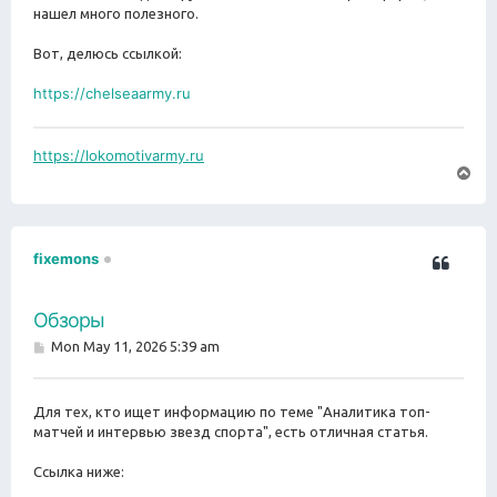
нашел много полезного.
Вот, делюсь ссылкой:
https://chelseaarmy.ru
https://lokomotivarmy.ru
T
o
p
fixemons
Обзоры
P
Mon May 11, 2026 5:39 am
o
s
t
Для тех, кто ищет информацию по теме "Аналитика топ-
матчей и интервью звезд спорта", есть отличная статья.
Ссылка ниже: