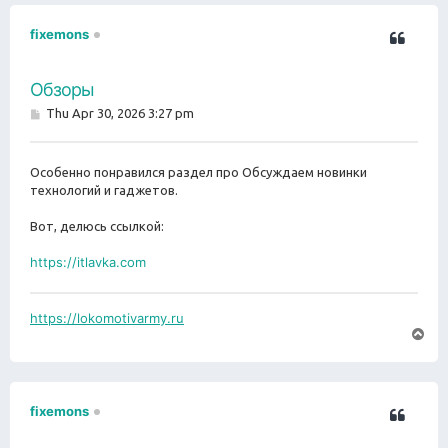
fixemons
Обзоры
P
Thu Apr 30, 2026 3:27 pm
o
s
t
Особенно понравился раздел про Обсуждаем новинки
технологий и гаджетов.
Вот, делюсь ссылкой:
https://itlavka.com
https://lokomotivarmy.ru
T
o
p
fixemons