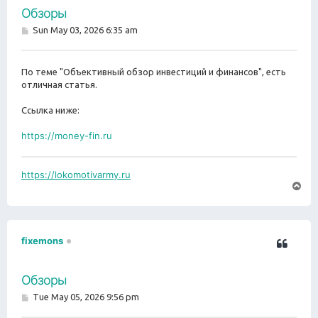
Обзоры
P
Sun May 03, 2026 6:35 am
o
s
t
По теме "Объективный обзор инвестиций и финансов", есть
отличная статья.
Ссылка ниже:
https://money-fin.ru
https://lokomotivarmy.ru
T
o
p
fixemons
Обзоры
P
Tue May 05, 2026 9:56 pm
o
s