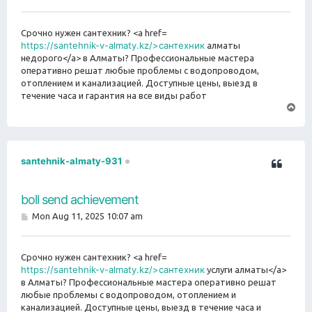
o
s
t
Срочно нужен сантехник? <a href=
https://santehnik-v-almaty.kz/>сантехник
алматы
недорого</a> в Алматы? Профессиональные мастера
оперативно решат любые проблемы с водопроводом,
отоплением и канализацией. Доступные цены, выезд в
течение часа и гарантия на все виды работ
T
o
p
santehnik-almaty-931
boll send achievement
P
Mon Aug 11, 2025 10:07 am
o
s
t
Срочно нужен сантехник? <a href=
https://santehnik-v-almaty.kz/>сантехник
услуги алматы</a>
в Алматы? Профессиональные мастера оперативно решат
любые проблемы с водопроводом, отоплением и
канализацией. Доступные цены, выезд в течение часа и