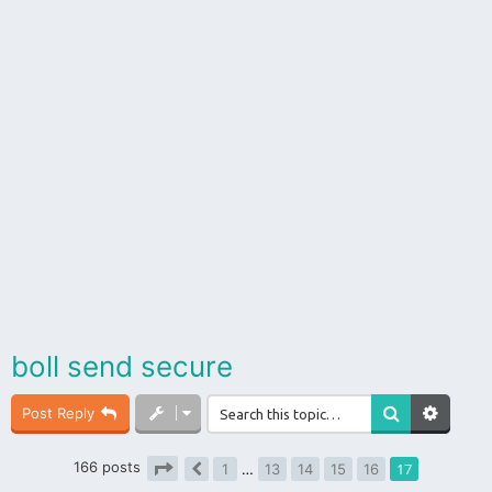
boll send secure
Post Reply
166 posts
17
1
…
13
14
15
16
Previous
Page
17
of
17