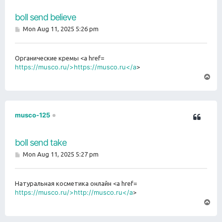
boll send believe
P
Mon Aug 11, 2025 5:26 pm
o
s
t
Органические кремы <a href=
https://musco.ru/>https://musco.ru</a
>
T
o
p
musco-125
boll send take
P
Mon Aug 11, 2025 5:27 pm
o
s
t
Натуральная косметика онлайн <a href=
https://musco.ru/>http://musco.ru</a
>
T
o
p