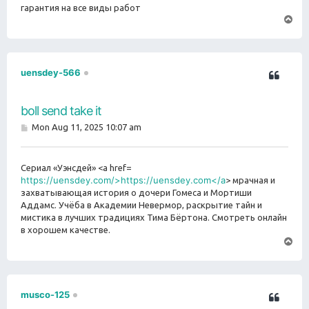
гарантия на все виды работ
T
o
p
uensdey-566
boll send take it
P
Mon Aug 11, 2025 10:07 am
o
s
t
Сериал «Уэнсдей» <a href=
https://uensdey.com/>https://uensdey.com</a
> мрачная и
захватывающая история о дочери Гомеса и Мортиши
Аддамс. Учёба в Академии Невермор, раскрытие тайн и
мистика в лучших традициях Тима Бёртона. Смотреть онлайн
в хорошем качестве.
T
o
p
musco-125