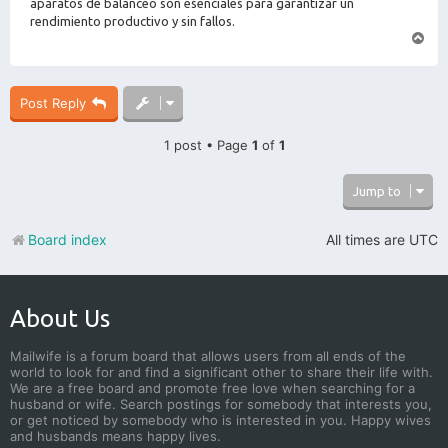
aparatos de balanceo son esenciales para garantizar un
rendimiento productivo y sin fallos.
T
o
p
Post Reply
1 post • Page
1
of
1
Jump to
Board index
All times are
UTC
About Us
Mailwife is a forum board that allows users from all ends of the
world to look for and find a significant other to share their life with.
We are a free board and promote free love when searching for a
husband or wife. Search postings for somebody that interests you,
or get noticed by somebody who is interested in you. Happy wives
and husbands means happy lives.