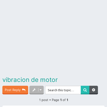
vibracion de motor
Post Reply
1 post • Page
1
of
1